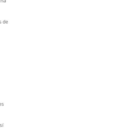
una
s de
es
sí