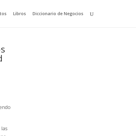
tos
Libros
Diccionario de Negocios
os
d
iendo
 las