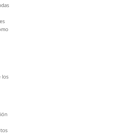
todas
tes
como
 los
ción
ntos